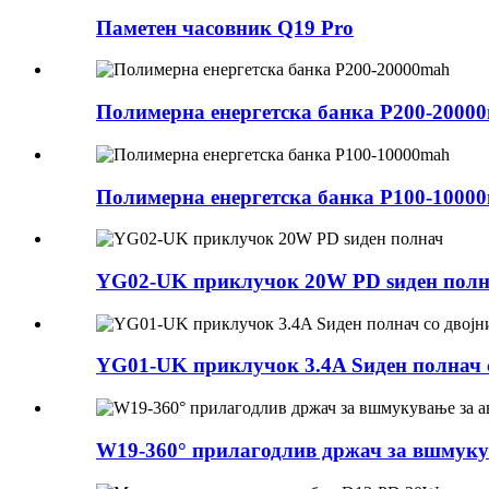
Паметен часовник Q19 Pro
Полимерна енергетска банка P200-2000
Полимерна енергетска банка P100-1000
YG02-UK приклучок 20W PD ѕиден пол
YG01-UK приклучок 3.4A Ѕиден полнач 
W19-360° прилагодлив држач за вшмуку