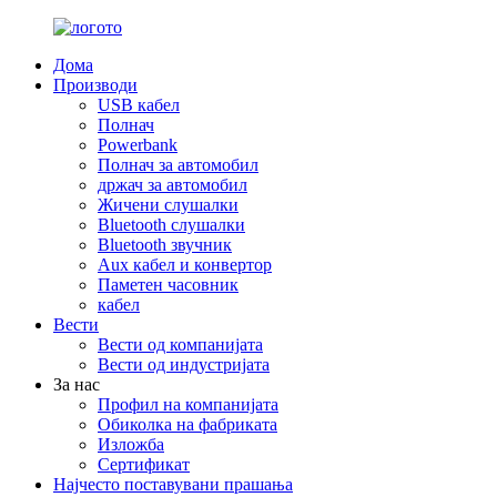
Дома
Производи
USB кабел
Полнач
Powerbank
Полнач за автомобил
држач за автомобил
Жичени слушалки
Bluetooth слушалки
Bluetooth звучник
Aux кабел и конвертор
Паметен часовник
кабел
Вести
Вести од компанијата
Вести од индустријата
За нас
Профил на компанијата
Обиколка на фабриката
Изложба
Сертификат
Најчесто поставувани прашања