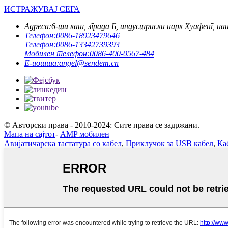
ИСТРАЖУВАЈ СЕГА
Адреса:
6-ти кат, зграда Б, индустриски парк Хуафенг, п
Телефон:
0086-18923479646
Телефон:
0086-13342739393
Мобилен телефон:
0086-400-0567-484
Е-пошта:
angel@sendem.cn
© Авторски права - 2010-2024: Сите права се задржани.
Мапа на сајтот
-
AMP мобилен
Авијатичарска тастатура со кабел
,
Приклучок за USB кабел
,
Ка