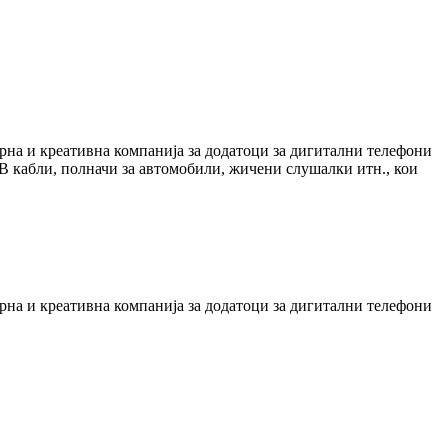
рна и креативна компанија за додатоци за дигитални телефони
B кабли, полначи за автомобили, жичени слушалки итн., кои
рна и креативна компанија за додатоци за дигитални телефони