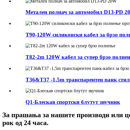
Метален полнач за автомобил D13-PD 2
T90-120W силиконски кабел за брзо пол
T82-2m 120W кабел за супер брзо полне
T36&T37 -1,5m транспарентен панк стил б
Q1-Блескав спортски блутут звучник
За прашања за нашите производи или це
рок од 24 часа.