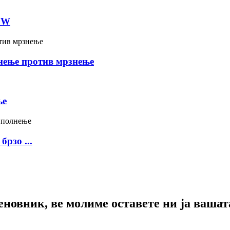
0W
нење против мрзнење
ње
рзо ...
новник, ве молиме оставете ни ја вашат