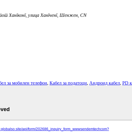
атот Хангконг, улица Хангченг, Шенжен, CN
бел за мобилен телефон
,
Кабел за податоци
,
Андроид кабел
,
PD к