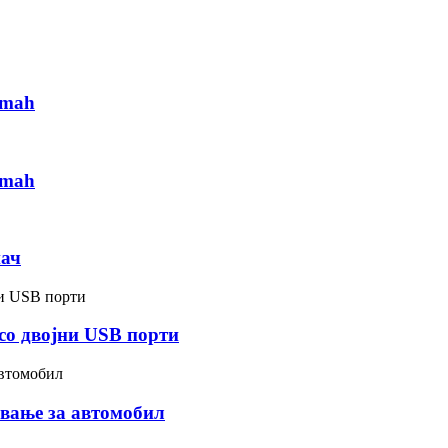
0mah
0mah
нач
со двојни USB порти
вање за автомобил