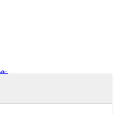
абел
,